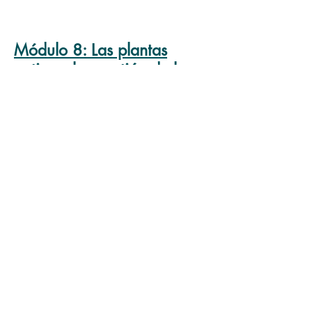
Módulo
8: Las plantas
nativas, la cuestión de las
plantas invasoras, y la
sostenibilidad
Módulo
9: Las estrategias
de ventas exitosas y las
relaciones con los clientes